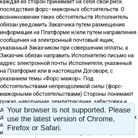
каждая из сторон принимает на себя свой риск
последствия форс–мажорных обстоятельств. О
возникновении таких обстоятельств Исполнитель
обязан уведомить Заказчика путем размещения
информации на Платформе и/или путем направления
сообщения на электронный почтовый ящик,
указанный Заказчиком при совершении оплаты, а
Заказчик обязан направить Исполнителю письмо на
адрес электронной почты Исполнителя, указанный
на Платформе или в настоящем Договоре, с
указанием темы «Форс-мажор». Под
обстоятельствами непреодолимой силы (форс-
мажорными обстоятельствами) Стороны понимают
пожар, наводнение, землетрясение, забастовки и
Your browser is not supported. Please
другие стихийные бедствия, война и военные
действия, вступление в силу нормативных правовых
use the latest version of Chrome,
актов и актов применения права, препятствующих
Firefox or Safari.
исполнению обязательств, вынужденная срочная